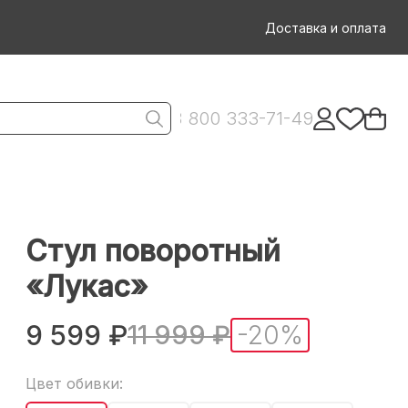
Доставка и оплата
8 800 333-71-49
Стул поворотный
«Лукас»
9 599
11 999
-20%
Цвет обивки: