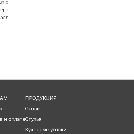
ame
ера
алл
ТАМ
ПРОДУКЦИЯ
и
Столы
а и оплата
Стулья
Кухонные уголки