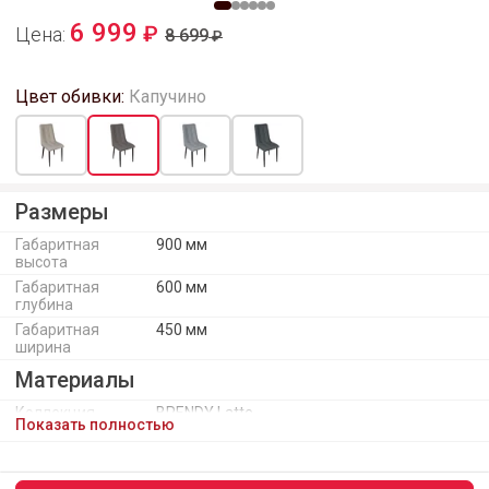
6 999
Цена:
8 699
Цвет обивки:
Капучино
Размеры
Габаритная
900 мм
высота
Габаритная
600 мм
глубина
Габаритная
450 мм
ширина
Материалы
Коллекция
BRENDY Latte
Показать полностью
обивочного
материала
Материал
Металл