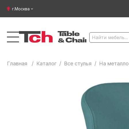
г.Москва
Главная
/
Каталог
/
Все стулья
/
На металло