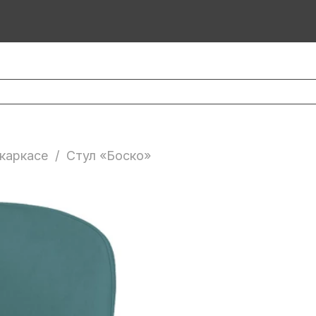
каркасе
/
Стул «Боско»